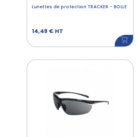
Lunettes de protection TRACKER - BOLLE
Rouge
(1)
Marine
(1)
Gris_Bleu
(1)
14,49 € HT
Bleu_Gris
(1)
Noir_Orange
(1)
Vert
(1)
Blanc_Bleu
(1)
Orange
(1)