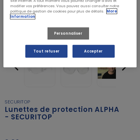
site internet. A tout moment vous pourrez changer d’avis et
modifier vos préférences. Vous pouvez aussi consulter notre
politique de gestion de cookies pour plus de détails.
More
Information
Personnaliser
Tout refuser
Accepter


SECURITOP
Lunettes de protection ALPHA
- SECURITOP