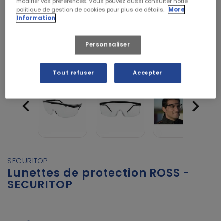
modifier vos préférences. Vous pouvez aussi consulter notre
politique de gestion de cookies pour plus de détails.
More
Information
Personnaliser
Tout refuser
Accepter


SECURITOP
Lunettes de protection ROSS -
SECURITOP