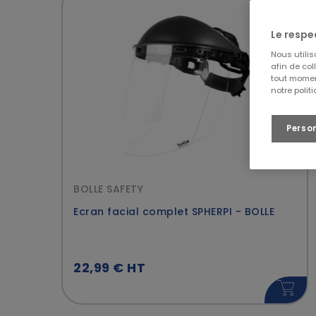
BOLLE SAFETY
(4)
Industrie générale
(20)
MSA
(1)
Transport & Logistique
(5)
Le respe
JSP
(4)
Collectivités
(2)
Nous utili
afin de col
Services
(10)
tout momen
notre polit
Agri-Agro
(12)
Perso
BOLLE SAFETY
Ecran facial complet SPHERPI - BOLLE
22,99 € HT