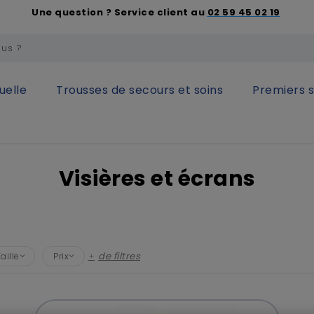
Une question ? Service client au
02 59 45 02 19
uelle
Trousses de secours et soins
Premiers 
 des yeux
Visières et écrans
Visières et écrans
Tous
LXL
(1)
de filtres
aille
Prix
ML
(1)
0,00 € - 30,00 €
(11)
Teinte Incolore
30,00 € - 60,00 €
(3)
(8)