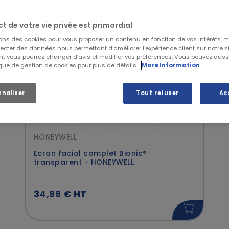
60,00 € - 90,00 €
(5)
120,00 € - 200,00 €
(1)
ct de votre vie privée est primordial
sons des cookies pour vous proposer un contenu en fonction de vos intérêts, 
lecter des données nous permettant d’améliorer l’expérience client sur notre sit
t vous pourrez changer d’avis et modifier vos préférences. Vous pouvez auss
ique de gestion de cookies pour plus de détails.
More Information
nnaliser
Tout refuser
Ac
HONEYWELL
Ecran facial complet Bionic®
transparent - HONEYWELL
34,99 € HT