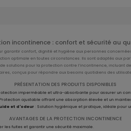
ion incontinence : confort et sécurité au q
ur garantir confort, dignité et hygiène aux personnes concernées
tion optimale en toutes circonstances. Ils sont adaptés aux pa
 solutions pour la protection contre l’incontinence, incluant d
aires, conçus pour répondre aux besoins quotidiens des utilisate
PRÉSENTATION DES PRODUITS DISPONIBLES
rotection imperméable et ultra-absorbante pour assurer un confo
 Protection ajustable offrant une absorption élevée et un maintie
uide et d'odeur
: Solution hygiénique et pratique, idéale pour u
AVANTAGES DE LA PROTECTION INCONTINENCE
r les fuites et garantir une sécurité maximale.