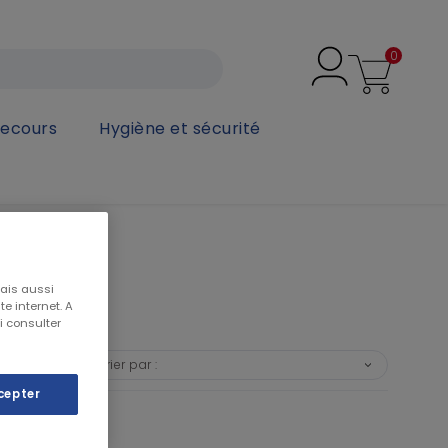
0
secours
Hygiène et sécurité
mais aussi
e internet. A
i consulter
Trier par :
❯
cepter