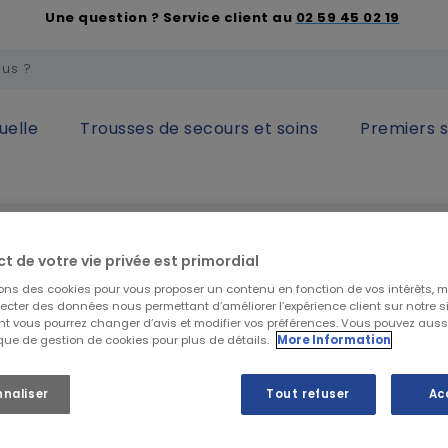
Une question ? Service client au
02 59 45 02 19
uelle
Trousses de secours et soins
Premiers 
sonne
Protection incontinence
Protection incontinence
ct de votre vie privée est primordial
sons des cookies pour vous proposer un contenu en fonction de vos intérêts, 
lecter des données nous permettant d’améliorer l’expérience client sur notre sit
t vous pourrez changer d’avis et modifier vos préférences. Vous pouvez auss
ique de gestion de cookies pour plus de détails.
More Information
nnaliser
Tout refuser
Ac