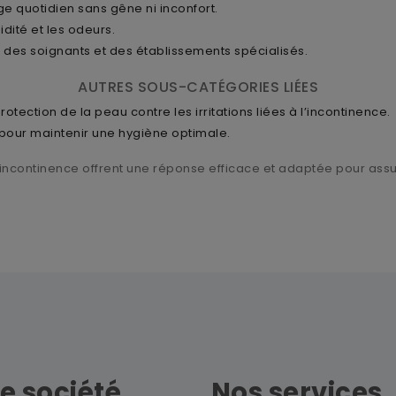
e quotidien sans gêne ni inconfort.
idité et les odeurs.
, des soignants et des établissements spécialisés.
AUTRES SOUS-CATÉGORIES LIÉES
protection de la peau contre les irritations liées à l’incontinence.
 pour maintenir une hygiène optimale.
’incontinence offrent une réponse efficace et adaptée pour assur
e société
Nos services