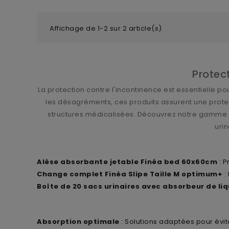
Affichage de 1-2 sur 2 article(s)
Protect
La protection contre l'incontinence est essentielle po
les désagréments, ces produits assurent une protec
structures médicalisées. Découvrez notre gamme de
urin
Alèse absorbante jetable Finéa bed 60x60cm
: P
Change complet Finéa Slipe Taille M optimum+
:
Boîte de 20 sacs urinaires avec absorbeur de liq
Absorption optimale
: Solutions adaptées pour évite