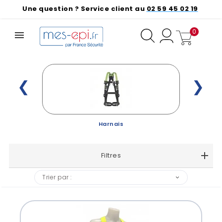
Une question ? Service client au
02 59 45 02 19
0
❮
❯
Harnais
Filtres
Trier par :