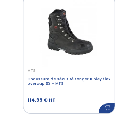
PARADE
(8)
Industrie générale
(44)
Marron
(3)
SECURITOP
(8)
Transport & Logistique
(30)
Beige
(3)
PUMA
(2)
Collectivités
(34)
Noir_Rouge
(2)
Services
(40)
Noir_Jaune
(2)
Tout afficher
Agri-Agro
(24)
Cognac
(2)
Noir_Bleu
(2)
Marron_Orang
Noir_Orange
(1)
MTS
Noir_Blanc_Ro
Chaussure de sécurité ranger Kinley flex
Bleu_Orange
(1)
overcap S3 - MTS
Gris_Bleu
(1)
Gris_Vert
(1)
114,99 € HT