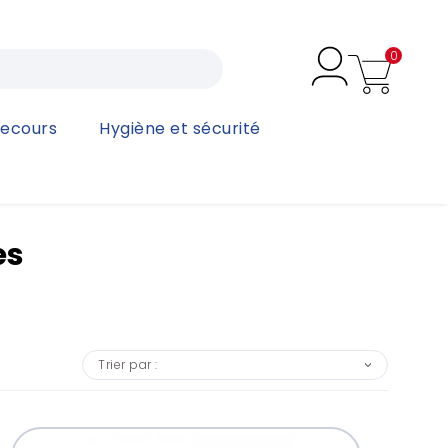
0
secours
Hygiène et sécurité
es
Trier par :
❯