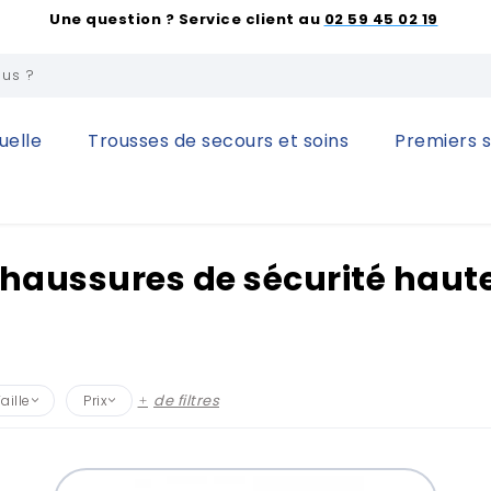
Une question ? Service client au
02 59 45 02 19
uelle
Trousses de secours et soins
Premiers 
 des pieds
Chaussures de sécurité hautes
haussures de sécurité haut
Tous
35
(30)
de filtres
aille
Prix
36
(39)
0,00 € - 30,00 €
(1)
37
(41)
30,00 € - 60,00 €
(5)