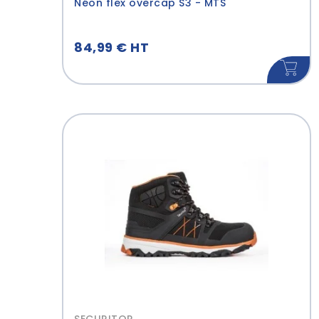
Néon flex overcap S3 - MTS
84,99 € HT