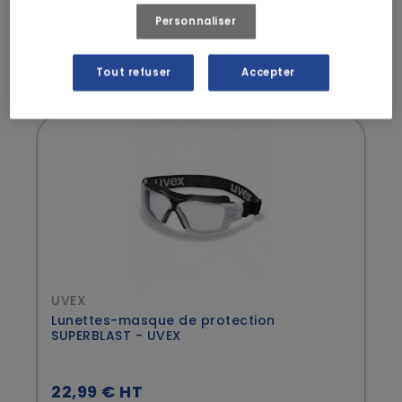
Personnaliser
12,99 € HT
Tout refuser
Accepter
UVEX
Lunettes-masque de protection
SUPERBLAST - UVEX
22,99 € HT