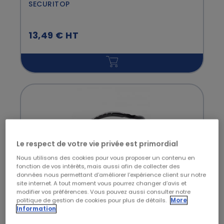
SECURITOP
13,49 € HT
Le respect de votre vie privée est primordial
Nous utilisons des cookies pour vous proposer un contenu en
fonction de vos intérêts, mais aussi afin de collecter des
données nous permettant d’améliorer l’expérience client sur notre
site internet. A tout moment vous pourrez changer d’avis et
BOLLE SAFETY
modifier vos préférences. Vous pouvez aussi consulter notre
Lunettes de protection COBRA - BOLLE
politique de gestion de cookies pour plus de détails.
More
Information