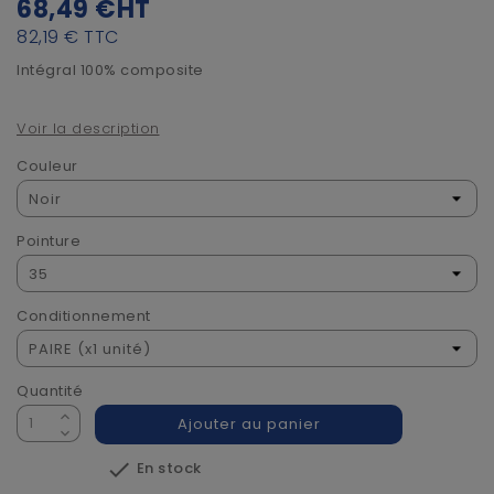
68,49 €
HT
82,19 €
TTC
Intégral 100% composite
Voir la description
Couleur
Pointure
Conditionnement
Quantité
Ajouter au panier

En stock