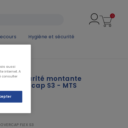
0
secours
Hygiène et sécurité
urité montante HRO Néon flex overcap S3 - MTS
mais aussi
e internet. A
i consulter
 de sécurité montante
flex overcap S3 - MTS
cepter
OVERCAP FLEX S3