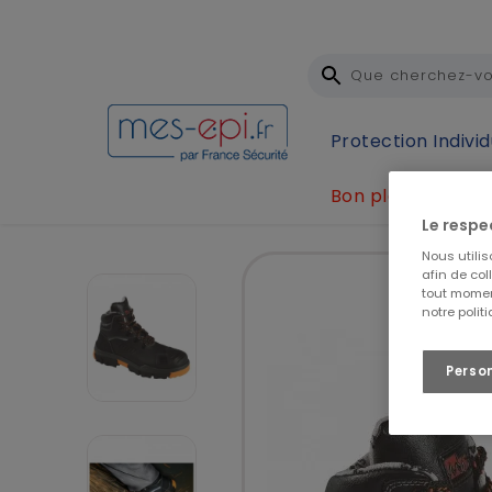
Protection Individ
Bon plan
Accueil
Protection Individuelle (EPI)
Protection
Le respe
Nous utili
afin de col
tout momen
notre polit
Perso