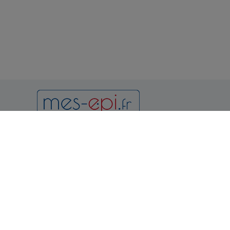
Newsletter
Notr
Condition
et d'utilis
Politique 
Vous pouvez vous désinscrire à
tout moment en consultant les
Politique