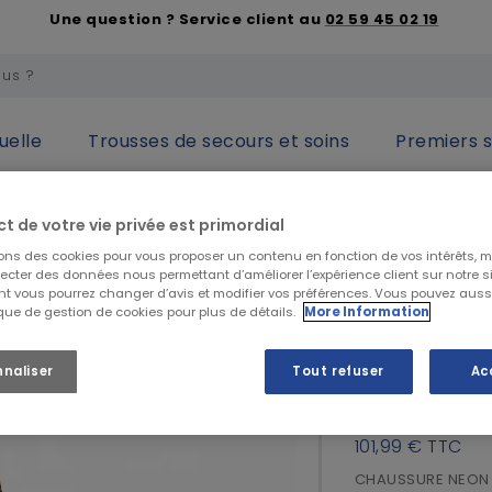
Une question ? Service client au
02 59 45 02 19
uelle
Trousses de secours et soins
Premiers 
 des pieds
Chaussures de sécurité hautes
Chaussure de séc
ct de votre vie privée est primordial
sons des cookies pour vous proposer un contenu en fonction de vos intérêts, 
MTS
lecter des données nous permettant d’améliorer l’expérience client sur notre sit
t vous pourrez changer d’avis et modifier vos préférences. Vous pouvez auss
Chaussure
ique de gestion de cookies pour plus de détails.
More Information
HRO Néon 
nnaliser
Tout refuser
Ac
84,99 €
HT
101,99 €
TTC
CHAUSSURE NEON 