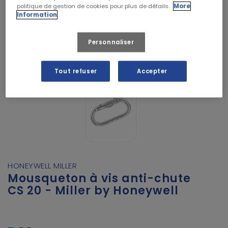
politique de gestion de cookies pour plus de détails.
More
Information
Personnaliser
Tout refuser
Accepter
HONEYWELL MILLER
Mousqueton à vis anti-chute
CS 20 - Miller by Honeywell