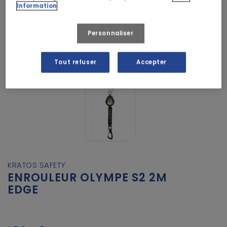
Information
Personnaliser
Tout refuser
Accepter
KRATOS SAFETY
ENROULEUR OLYMPE S2 2M
EDGE