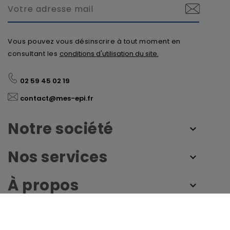
Vous pouvez vous désinscrire à tout moment en
consultant les
conditions d'utilisation du site.
02 59 45 02 19
contact@mes-epi.fr
Notre société
Nos services
À propos
© 2026 - mes-epi.fr by France Sécurité - Tous