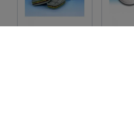
3M
3M
2 Filtres anti-gaz et
2 Filtres 
vapeurs ABEK1 pour
P2SL 2135
masque séries...
séries...
20,38 € TTC
118,08 €