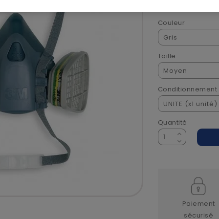
Voir la descriptio
Couleur
Taille
Conditionnement
Quantité
Paiement
sécurisé