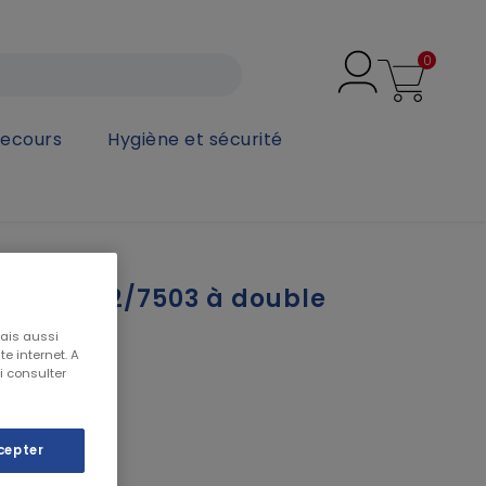
0
secours
Hygiène et sécurité
e filtres - 3M
QUE 7502/7503 à double
M
mais aussi
e internet. A
i consulter
cepter
E 7500