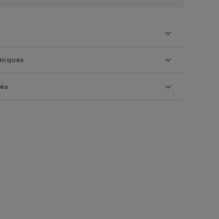
niques
iés