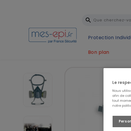
Protection Individ
Bon plan
Accueil
Protection Individuelle (EPI)
Protection 
Le respe
Nous utili
afin de col
tout momen
notre polit
Perso