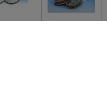
3M
anti-poussière
2 Filtres anti-gaz et
 pour masques
vapeurs A2 6055 pour
masques séries...
 TTC
21,58 € TTC