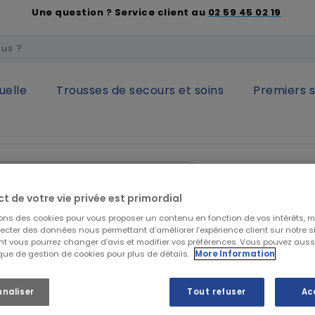
Une question ? Service client au
02 59 45 02 19
uelle
Trousses de secours et soins
Premiers 
respiratoire
Demi-masques
DEMI-MASQUE 7502/7503 à doubl
3M
DEMI-MAS
ct de votre vie privée est primordial
filtres - 3
sons des cookies pour vous proposer un contenu en fonction de vos intérêts, 
lecter des données nous permettant d’améliorer l’expérience client sur notre sit
t vous pourrez changer d’avis et modifier vos préférences. Vous pouvez auss
ique de gestion de cookies pour plus de détails.
More Information
46,49 €
HT
55,79 €
TTC
nnaliser
Tout refuser
Ac
DEMI MASQUE SERI