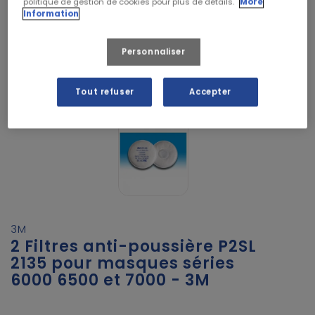
politique de gestion de cookies pour plus de détails.
More
Information
Personnaliser
Tout refuser
Accepter
3M
2 Filtres anti-poussière P2SL
2135 pour masques séries
6000 6500 et 7000 - 3M