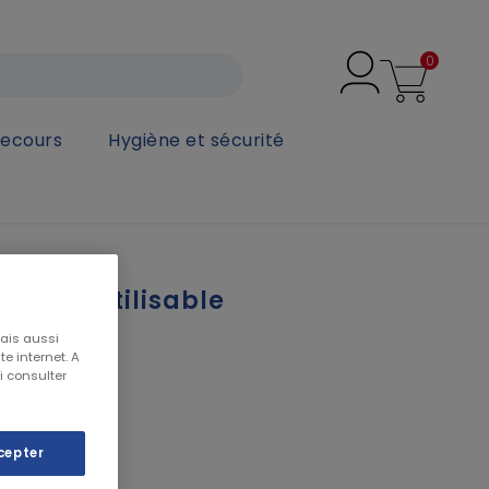
0
secours
Hygiène et sécurité
0/6300 - 3M
ue réutilisable
 - 3M
mais aussi
e internet. A
i consulter
cepter
E 6xxx