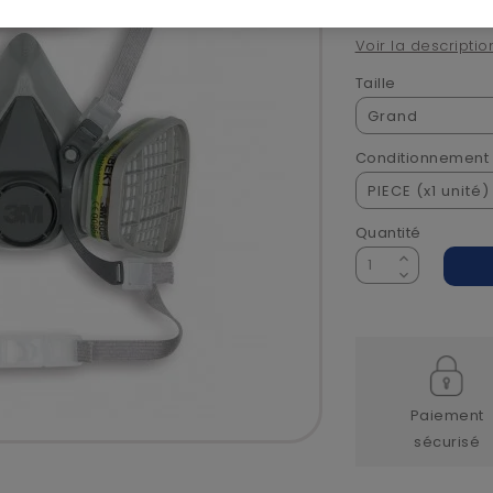
Voir la descriptio
Taille
Conditionnement
Quantité
Paiement
sécurisé