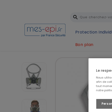
Protection Individ
Bon plan
Accueil
Protection Individuelle (EPI)
Protection 
Le respe
Nous utili
afin de col
tout momen
notre polit
Perso