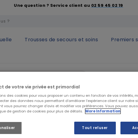
Une question ? Service client au
02 59 45 02 19
uelle
Trousses de secours et soins
Premiers 
respiratoire
Demi-masques
Demi-masque réutilisable 620
3M
Demi-masq
ct de votre vie privée est primordial
6200/6300
sons des cookies pour vous proposer un contenu en fonction de vos intérêts, 
lecter des données nous permettant d’améliorer l’expérience client sur notre sit
t vous pourrez changer d’avis et modifier vos préférences. Vous pouvez auss
ique de gestion de cookies pour plus de détails.
More Information
24,49 €
HT
29,39 €
TTC
nnaliser
Tout refuser
Ac
DEMI MASQUE SERI