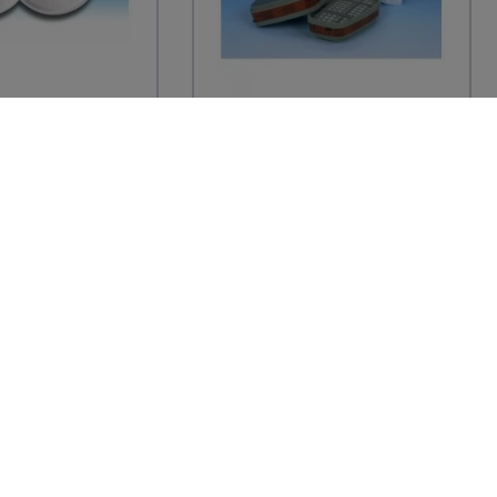
3M
anti-poussière
2 Filtres anti-gaz et
 pour masques
vapeurs A2 6055 pour
masques séries...
 TTC
21,58 € TTC