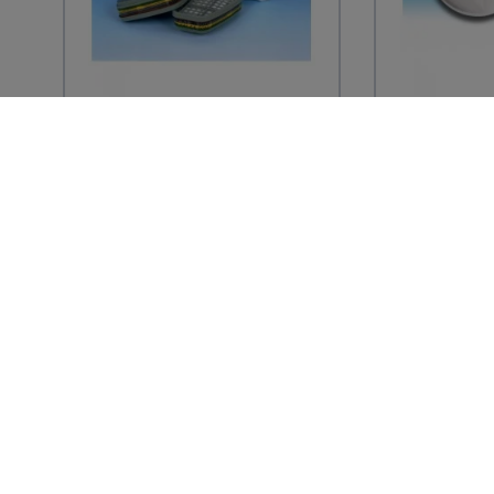
3M
3M
2 Filtres anti-gaz et
2 Filtres 
vapeurs ABEK1 pour
P2SL 2135
masque séries...
séries...
20,38 € TTC
118,08 €