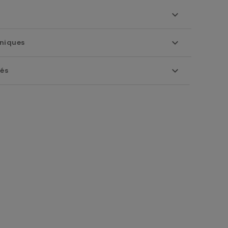
niques
iés