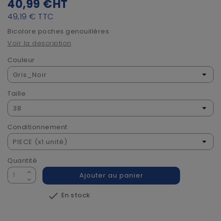
40,99 €
HT
49,19 €
TTC
Bicolore poches genouillères
Voir la description
Couleur
Taille
Conditionnement
Quantité
Ajouter au panier

En stock