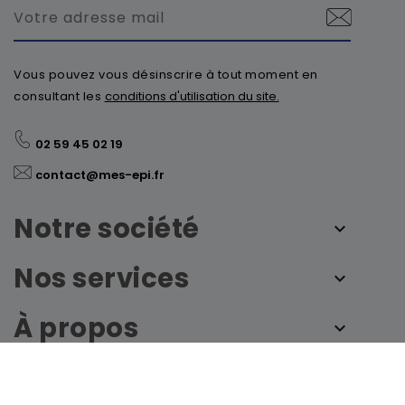
Vous pouvez vous désinscrire à tout moment en
consultant les
conditions d'utilisation du site.
02 59 45 02 19
contact@mes-epi.fr
Notre société
Nos services
À propos
© 2026 - mes-epi.fr by France Sécurité - Tous