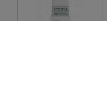
Savon 12G sachet individuel
120,00 € TTC