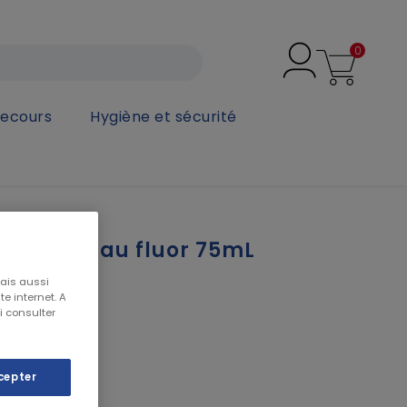
0
secours
Hygiène et sécurité
entifrice au fluor 75mL
mais aussi
e internet. A
i consulter
or 75mL BIANCORI
cepter
n