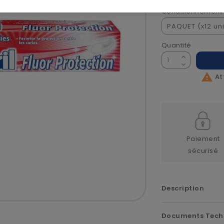
Conditionnement
Quantité

At
Paiement
sécurisé
Description
Documents Tech