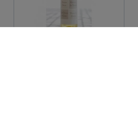
Gel cheveux et corps - Flacon 30mL
172,80 € TTC