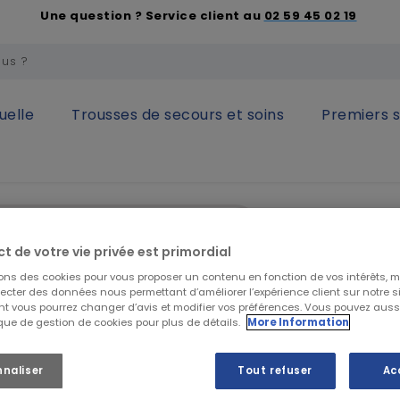
Une question ? Service client au
02 59 45 02 19
uelle
Trousses de secours et soins
Premiers 
sonne
Tube de dentifrice au fluor 75mL
Tube de d
ct de votre vie privée est primordial
sons des cookies pour vous proposer un contenu en fonction de vos intérêts, 
lecter des données nous permettant d’améliorer l’expérience client sur notre sit
t vous pourrez changer d’avis et modifier vos préférences. Vous pouvez auss
16,68 €
HT
ique de gestion de cookies pour plus de détails.
More Information
20,02 €
TTC
Dentifrice au flu
nnaliser
Tout refuser
Ac
Voir la descriptio