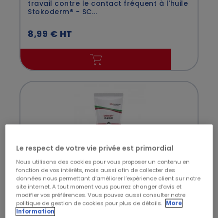
travail contre le contact fréquent à l'huile
Stokoderm® - SC...
8,99 € HT
Le respect de votre vie privée est primordial
Nous utilisons des cookies pour vous proposer un contenu en
fonction de vos intérêts, mais aussi afin de collecter des
données nous permettant d’améliorer l’expérience client sur notre
SC JOHNSON PROFESSIONAL
site internet. A tout moment vous pourrez changer d’avis et
Crème hydratante main et visage
modifier vos préférences. Vous pouvez aussi consulter notre
Stokolan® - SC JOHNSON PROFESSIONAL
politique de gestion de cookies pour plus de détails.
More
Information