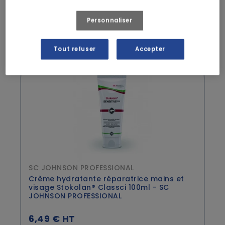
5,49 € HT
Personnaliser
Tout refuser
Accepter
SC JOHNSON PROFESSIONAL
Crème hydratante réparatrice mains et
visage Stokolan® Classci 100ml - SC
JOHNSON PROFESSIONAL
6,49 € HT