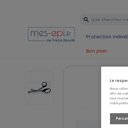
Protection Individ
Bon plan
Accueil
Trousses de secours et soins
Soins
Le respe
Nous utili
afin de col
tout momen
notre polit
Perso