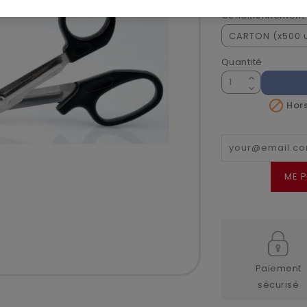
Conditionnement
Quantité

Hors
ME P
Paiement
sécurisé