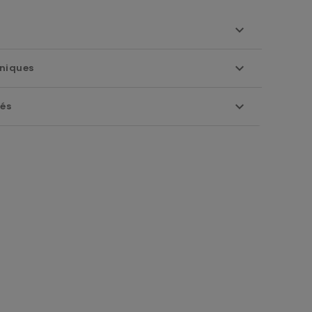
niques
iés