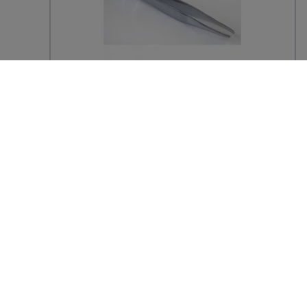
Pince à écharde 8cm
37,20 € TTC