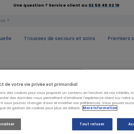
Une question ? Service client au
02 59 45 02 19
uelle
Trousses de secours et soins
Premiers 
Mobilier et matériel médical
Ciseaux de Lister 16 cm
Ciseaux de
ct de votre vie privée est primordial
sons des cookies pour vous proposer un contenu en fonction de vos intérêts, 
lecter des données nous permettant d’améliorer l’expérience client sur notre sit
t vous pourrez changer d’avis et modifier vos préférences. Vous pouvez auss
855,00 €
H
ique de gestion de cookies pour plus de détails.
More Information
1 026,00 €
TTC
Ciseaux de Lister
nnaliser
Tout refuser
Ac
Voir la descriptio