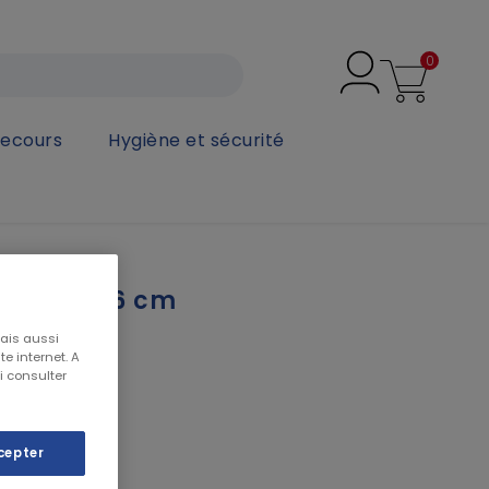
0
secours
Hygiène et sécurité
 Lister 16 cm
mais aussi
e internet. A
i consulter
T
 16cm
cepter
n