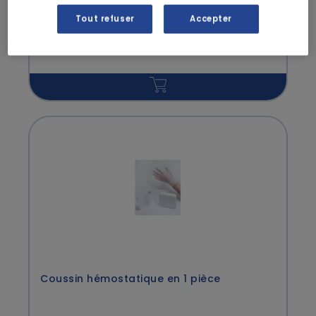
neutral 200mL PLUM
Tout refuser
Accepter
139,90 € HT
Coussin hémostatique en 1 pièce