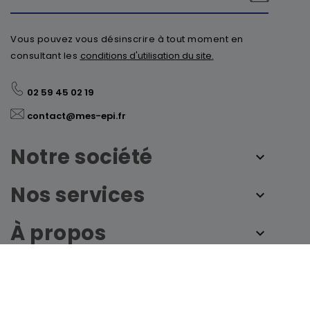
Vous pouvez vous désinscrire à tout moment en
consultant les
conditions d'utilisation du site.
02 59 45 02 19
contact@mes-epi.fr
Notre société
Nos services
À propos
© 2026 - mes-epi.fr by France Sécurité - Tous
droits réservés
Personnaliser