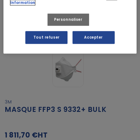
Information
Personnaliser
Tout refuser
Accepter
3M
MASQUE FFP3 S 9332+ BULK
1 811,70 €
HT