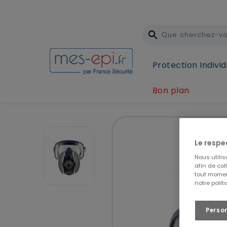
Protection Individ
Bon plan
Accueil
Protection Individuelle (EPI)
Protection 
Le respe
Nous utili
afin de col
tout momen
notre polit
Perso