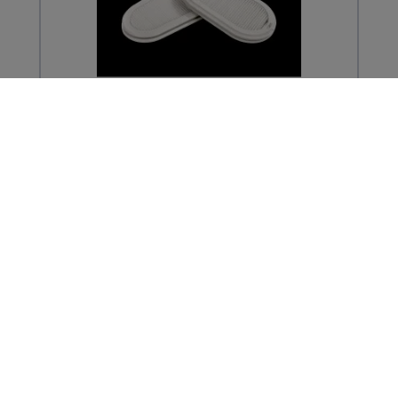
GVS
FILTRE P3 RD POUR ELIPSE X2
13,19 € TTC