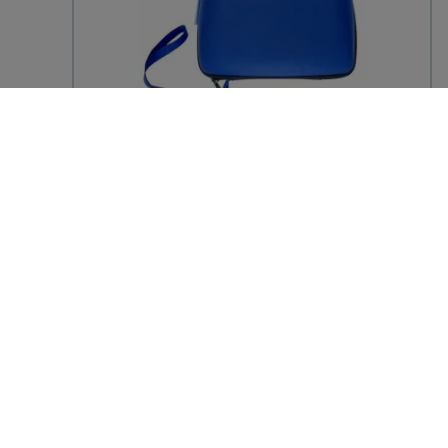
GVS
Sacoche pour masque ELIPSE INTEGRA
P3 - GVS
31,79 € TTC