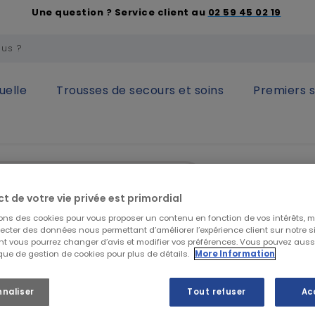
Une question ? Service client au
02 59 45 02 19
uelle
Trousses de secours et soins
Premiers 
respiratoire
Masques complets
Masque complet réutilisabl
GVS
Masque co
ct de votre vie privée est primordial
lunettes 
sons des cookies pour vous proposer un contenu en fonction de vos intérêts, 
lecter des données nous permettant d’améliorer l’expérience client sur notre sit
t vous pourrez changer d’avis et modifier vos préférences. Vous pouvez auss
ique de gestion de cookies pour plus de détails.
More Information
62,49 €
HT
74,99 €
TTC
nnaliser
Tout refuser
Ac
Masque Elipse Inte