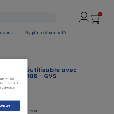
0
secours
Hygiène et sécurité
e avec lunettes P3 RD SPR406 - GVS
mplet réutilisable avec
P3 RD SPR406 - GVS
mais aussi
e internet. A
i consulter
cepter
gra avec filtres P3 RD