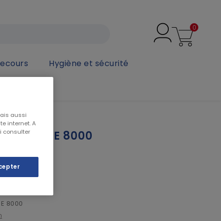
0
secours
Hygiène et sécurité
mais aussi
e internet. A
i consulter
SL X-PLORE 8000
cepter
RE 8000
n