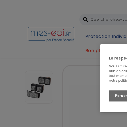
Protection Individ
Bon plan
Accueil
Protection Individuelle (EPI)
Protection 
Le respe
Nous utili
afin de col
tout momen
notre polit
Perso