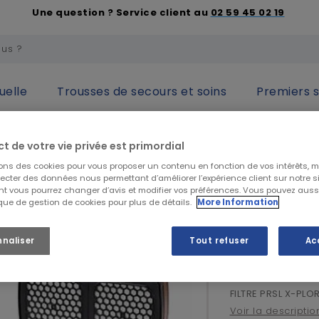
Une question ? Service client au
02 59 45 02 19
uelle
Trousses de secours et soins
Premiers 
respiratoire
Filtres et cartouches
FILTRE PRSL X-PLORE 8000
ct de votre vie privée est primordial
sons des cookies pour vous proposer un contenu en fonction de vos intérêts, 
DRAEGER
lecter des données nous permettant d’améliorer l’expérience client sur notre sit
t vous pourrez changer d’avis et modifier vos préférences. Vous pouvez auss
FILTRE PR
ique de gestion de cookies pour plus de détails.
More Information
nnaliser
Tout refuser
Ac
36,49 €
HT
43,79 €
TTC
FILTRE PRSL X-PLO
Voir la descriptio