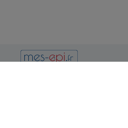
Newsletter
Notr
Condition
et d'utilis
Politique 
Vous pouvez vous désinscrire à
tout moment en consultant les
Politique