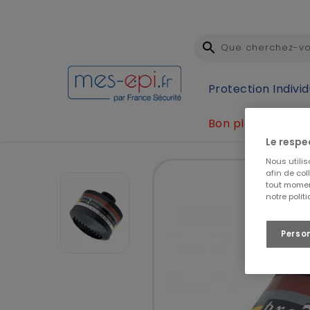
Protection Individ
Bon plan
Accueil
Protection Individuelle (EPI)
Protection 
Le respe
Nous utili
afin de col
tout momen
notre polit
Perso