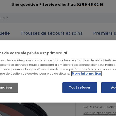
Une question ? Service client au
02 59 45 02 19
uelle
Trousses de secours et soins
Premiers 
respiratoire
Filtres et cartouches
CARTOUCHE A2B2E1P3 EC2
ct de votre vie privée est primordial
sons des cookies pour vous proposer un contenu en fonction de vos intérêts, 
3M
lecter des données nous permettant d’améliorer l’expérience client sur notre sit
t vous pourrez changer d’avis et modifier vos préférences. Vous pouvez auss
CARTOUCH
ique de gestion de cookies pour plus de détails.
More Information
nnaliser
Tout refuser
Ac
259,90 €
H
311,88 €
TTC
CARTOUCHE A2B2E
Voir la descriptio