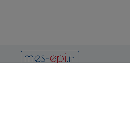
Newsletter
Notr
Condition
et d'utilis
Politique 
Vous pouvez vous désinscrire à
tout moment en consultant les
Politique