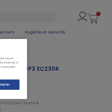
0
secours
Hygiène et sécurité
30R
mais aussi
e internet. A
i consulter
E A2B2E1P3 EC230R
cepter
T
1P3 EC230R / 5042678
n