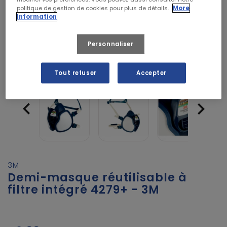
politique de gestion de cookies pour plus de détails.
More
Information
Personnaliser
Tout refuser
Accepter


3M
Demi-masque réutilisable à
filtre intégré 4279+ - 3M