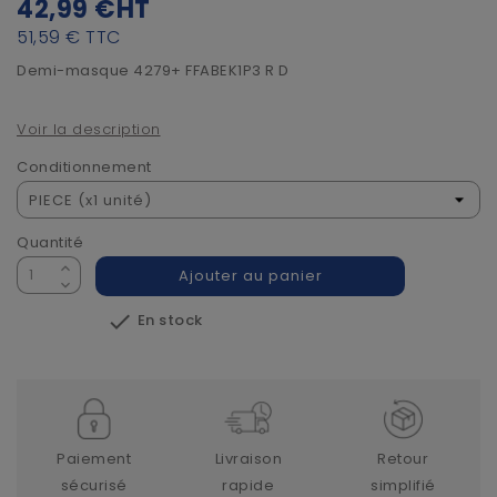
42,99 €
HT
51,59 €
TTC
Demi-masque 4279+ FFABEK1P3 R D
Voir la description
Conditionnement
Quantité
Ajouter au panier

En stock
Paiement
Livraison
Retour
sécurisé
rapide
simplifié