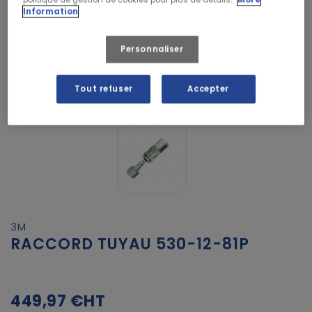
Information
Personnaliser
Tout refuser
Accepter
3M
RACCORD TUYAU 530-12-81P
449,97 €
HT