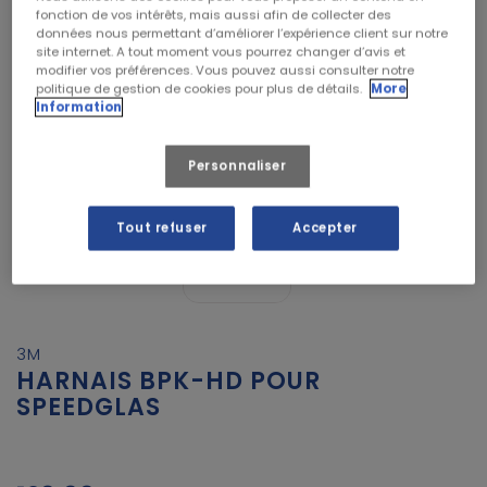
fonction de vos intérêts, mais aussi afin de collecter des
données nous permettant d’améliorer l’expérience client sur notre
site internet. A tout moment vous pourrez changer d’avis et
modifier vos préférences. Vous pouvez aussi consulter notre
politique de gestion de cookies pour plus de détails.
More
Information
Personnaliser
Tout refuser
Accepter
3M
HARNAIS BPK-HD POUR
SPEEDGLAS