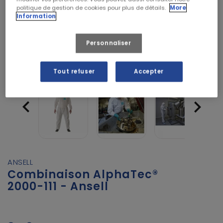
politique de gestion de cookies pour plus de détails.
More
Information
Personnaliser
Tout refuser
Accepter


ANSELL
Combinaison AlphaTec®
2000-111 - Ansell