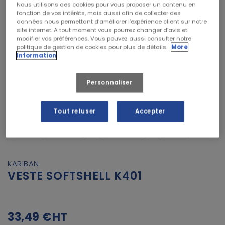
Nous utilisons des cookies pour vous proposer un contenu en
fonction de vos intérêts, mais aussi afin de collecter des
données nous permettant d’améliorer l’expérience client sur notre
site internet. A tout moment vous pourrez changer d’avis et
modifier vos préférences. Vous pouvez aussi consulter notre
politique de gestion de cookies pour plus de détails.
More
Information
Personnaliser


Tout refuser
Accepter
KARIBAN
VESTE SOFTSHELL K401
33,49 €
HT