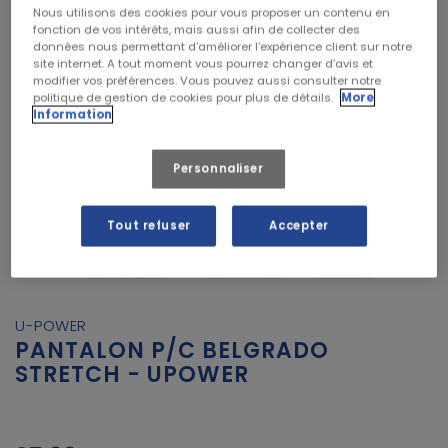
Nous utilisons des cookies pour vous proposer un contenu en
fonction de vos intérêts, mais aussi afin de collecter des
données nous permettant d’améliorer l’expérience client sur notre
site internet. A tout moment vous pourrez changer d’avis et
modifier vos préférences. Vous pouvez aussi consulter notre
politique de gestion de cookies pour plus de détails.
More
Information
Personnaliser


Tout refuser
Accepter
U-POWER
PANTALON P/C BELGRADO
STRETCH - UPOWER