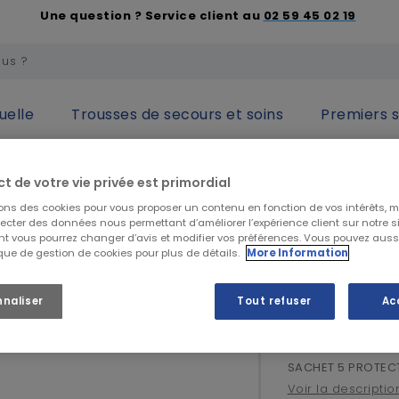
Une question ? Service client au
02 59 45 02 19
uelle
Trousses de secours et soins
Premiers 
 des yeux
Visières et écrans
SACHET 5 PROTEC INT 528005
ct de votre vie privée est primordial
sons des cookies pour vous proposer un contenu en fonction de vos intérêts, 
3M
lecter des données nous permettant d’améliorer l’expérience client sur notre sit
t vous pourrez changer d’avis et modifier vos préférences. Vous pouvez auss
SACHET 5 
ique de gestion de cookies pour plus de détails.
More Information
nnaliser
Tout refuser
Ac
22,49 €
HT
26,99 €
TTC
SACHET 5 PROTECT
Voir la descriptio