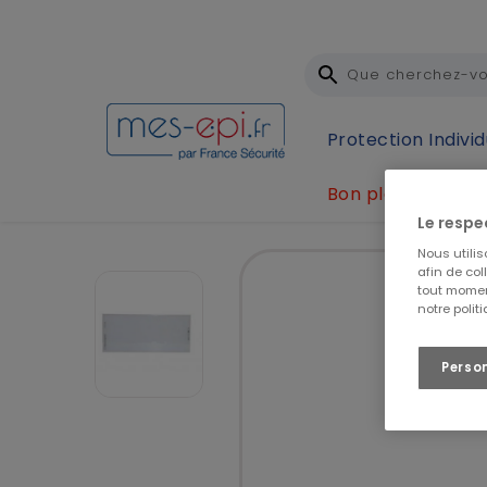
Protection Individ
Bon plan
Accueil
Protection Individuelle (EPI)
Protection
Le respe
Nous utili
afin de col
tout momen
notre polit
Perso