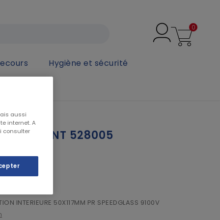
0
secours
Hygiène et sécurité
mais aussi
e internet. A
i consulter
PROTEC INT 528005
cepter
ION INTERIEURE 50X117MM PR SPEEDGLASS 9100V
n