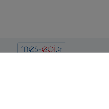
Newsletter
Notr
Condition
et d'utilis
Politique 
Vous pouvez vous désinscrire à
tout moment en consultant les
Politique