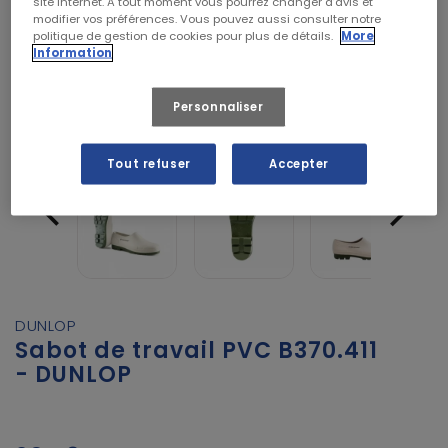
site internet. A tout moment vous pourrez changer d’avis et
modifier vos préférences. Vous pouvez aussi consulter notre
politique de gestion de cookies pour plus de détails.
More
Information
Personnaliser
Tout refuser
Accepter


DUNLOP
Sabot de travail PVC B370.411
- DUNLOP