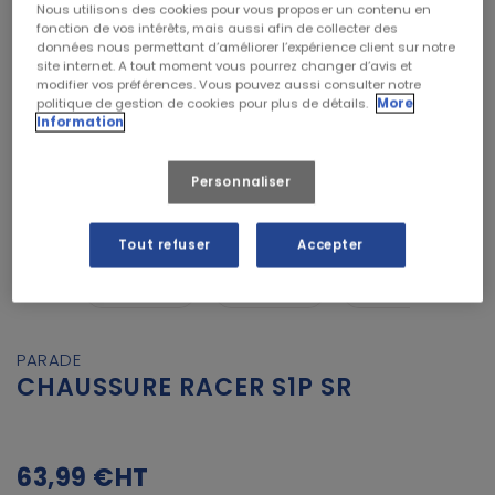
Nous utilisons des cookies pour vous proposer un contenu en
fonction de vos intérêts, mais aussi afin de collecter des
données nous permettant d’améliorer l’expérience client sur notre
site internet. A tout moment vous pourrez changer d’avis et
modifier vos préférences. Vous pouvez aussi consulter notre
politique de gestion de cookies pour plus de détails.
More
Information
Personnaliser


Tout refuser
Accepter
PARADE
CHAUSSURE RACER S1P SR
63,99 €
HT