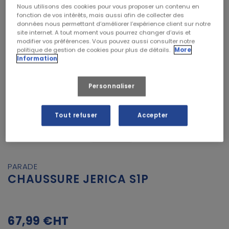
Nous utilisons des cookies pour vous proposer un contenu en
fonction de vos intérêts, mais aussi afin de collecter des
données nous permettant d’améliorer l’expérience client sur notre
site internet. A tout moment vous pourrez changer d’avis et
modifier vos préférences. Vous pouvez aussi consulter notre
politique de gestion de cookies pour plus de détails.
More
Information
Personnaliser
Tout refuser
Accepter
PARADE
CHAUSSURE JERICA S1P
67,99 €
HT