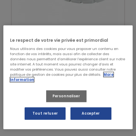
Le respect de votre vie privée est primordial
Nous utilisons des cookies pour vous proposer un contenu en
fonction de vos intérêts, mais aussi afin de collecter des
données nous permettant d’améliorer l’expérience client sur notre
site internet. A tout moment vous pourrez changer d’avis et
modifier vos préférences. Vous pouvez aussi consulter notre
politique de gestion de cookies pour plus de détails.
More
Information
Personnaliser
MTS
Chaussure de sécurité basse
amagnétique ESD Bionic flex
Tout refuser
Accepter
S1P - MTS