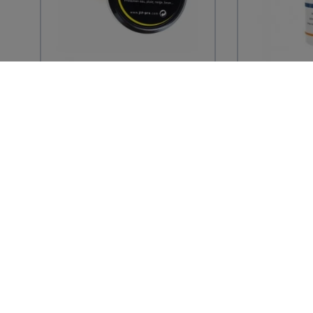
JLF PRO
SC JOHNS
PROFESSIO
Graisse pour cuir JLF PRO
- JLF PRO
Spray de 
contre la 
des pieds..
9,59 € TTC
13,19 € 