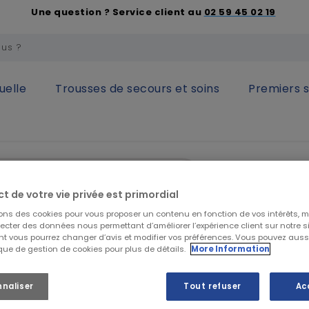
Une question ? Service client au
02 59 45 02 19
uelle
Trousses de secours et soins
Premiers 
 des pieds
Bottes de sécurité
Botte de sécurité cuir Baribal
SECURITOP
Botte de s
ct de votre vie privée est primordial
SECURITO
sons des cookies pour vous proposer un contenu en fonction de vos intérêts, 
lecter des données nous permettant d’améliorer l’expérience client sur notre sit
t vous pourrez changer d’avis et modifier vos préférences. Vous pouvez auss
ique de gestion de cookies pour plus de détails.
More Information
65,99 €
HT
79,19 €
TTC
nnaliser
Tout refuser
Ac
BOTTE BARIBAL INO