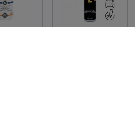
ON
JLF PRO
NAL
Spray désodorisant et
désinfectant pour tous
protection
les EPI -...
transpiration
.
16,79 € TTC
TTC