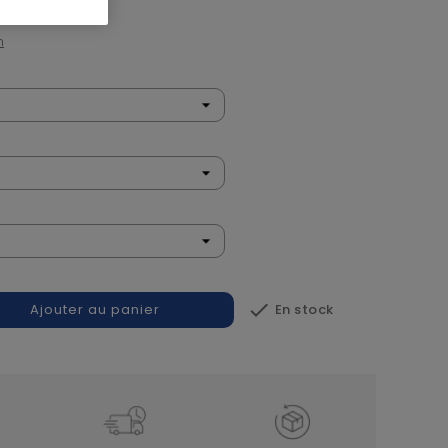
n

En stock
Ajouter au panier