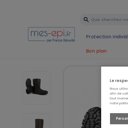
Protection Individ
Bon plan
Accueil
Protection Individuelle (EPI)
Protection
Le respe
Nous utili
afin de col
tout momen
notre polit
Perso