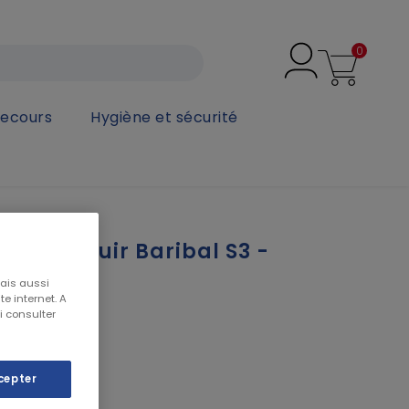
0
secours
Hygiène et sécurité
 S3 - SECURITOP
écurité cuir Baribal S3 -
P
mais aussi
e internet. A
i consulter
cepter
X S3 CI BR