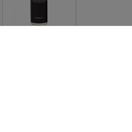
JLF PRO
SPRAY IMPERMEABILISANT
CHAUSSURES 250ML - JLF
PRO
7,79 € TTC