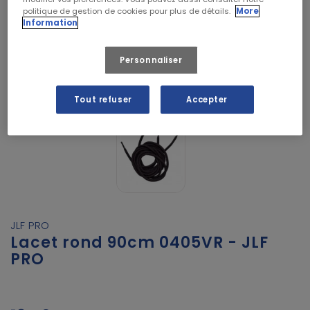
politique de gestion de cookies pour plus de détails.
More
Information
Personnaliser
Tout refuser
Accepter
JLF PRO
Lacet rond 90cm 0405VR - JLF
PRO