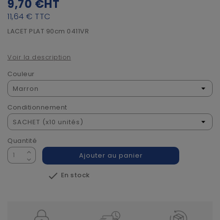
9,70 €
HT
11,64 €
TTC
LACET PLAT 90cm 0411VR
Voir la description
Couleur
Conditionnement
Quantité
Ajouter au panier

En stock