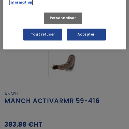
Information
Personnaliser
Tout refuser
Accepter
ANSELL
MANCH ACTIVARMR 59-416
383,88 €
HT