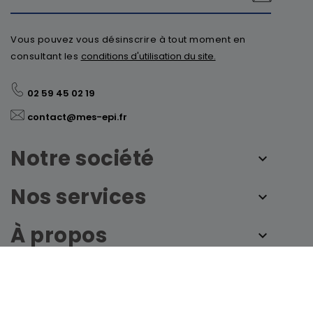
Vous pouvez vous désinscrire à tout moment en
consultant les
conditions d'utilisation du site.
02 59 45 02 19
contact@mes-epi.fr
Notre société
Nos services
À propos
© 2026 - mes-epi.fr by France Sécurité - Tous
droits réservés
Personnaliser