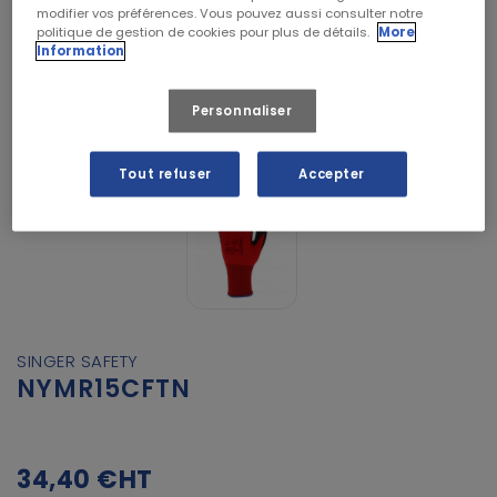
modifier vos préférences. Vous pouvez aussi consulter notre
politique de gestion de cookies pour plus de détails.
More
Information
Personnaliser
Tout refuser
Accepter
SINGER SAFETY
NYMR15CFTN
34,40 €
HT