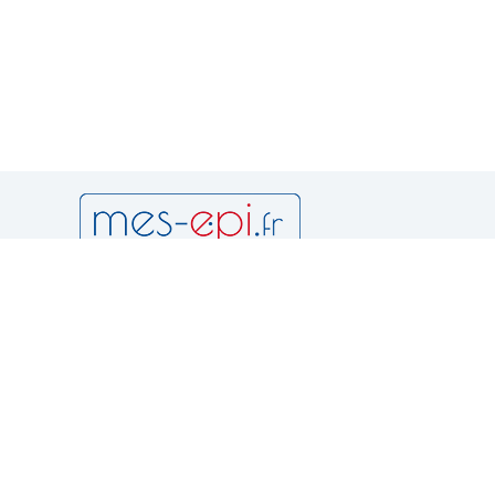
Newsletter
Notr
Condition
et d'utilis
Politique 
Vous pouvez vous désinscrire à
tout moment en consultant les
Politique