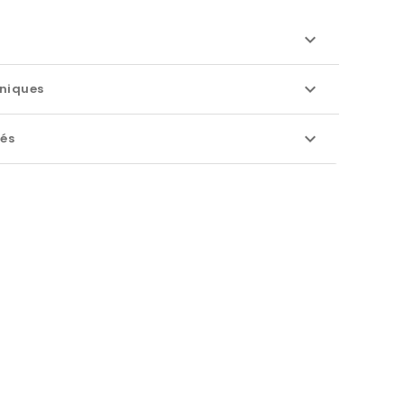
niques
iés