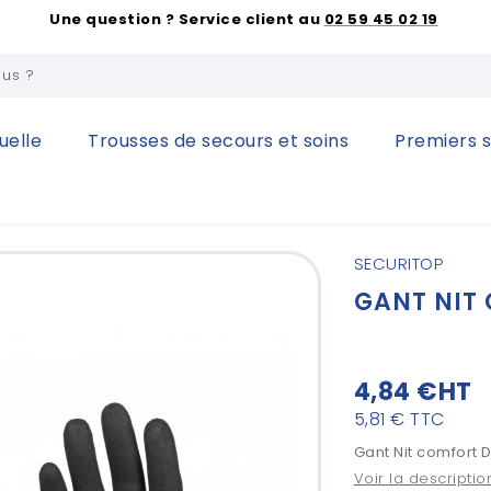
Une question ? Service client au
02 59 45 02 19
uelle
Trousses de secours et soins
Premiers 
 des mains
Gants manipulation fine
GANT NIT COMFORT D
SECURITOP
GANT NIT
4,84 €
HT
5,81 €
TTC
Gant Nit comfort 
Voir la descriptio