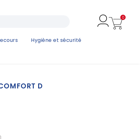
0
secours
Hygiène et sécurité
 COMFORT D
D
n