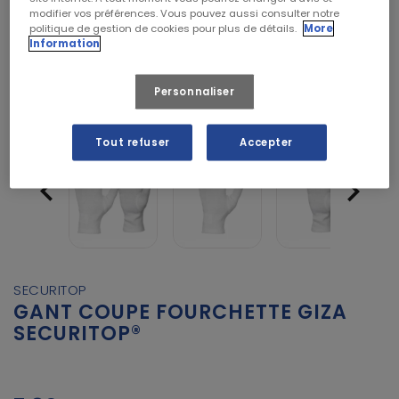
modifier vos préférences. Vous pouvez aussi consulter notre
politique de gestion de cookies pour plus de détails.
More
Information
Personnaliser
Tout refuser
Accepter


SECURITOP
GANT COUPE FOURCHETTE GIZA
SECURITOP®