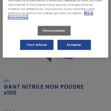
données nous permettant d’améliorer l’expérience client sur notre
site internet. A tout moment vous pourrez changer d’avis et
modifier vos préférences. Vous pouvez aussi consulter notre
politique de gestion de cookies pour plus de détails.
More
Information
Personnaliser
Tout refuser
Accepter
KELI
GANT NITRILE NON POUDRE
x100