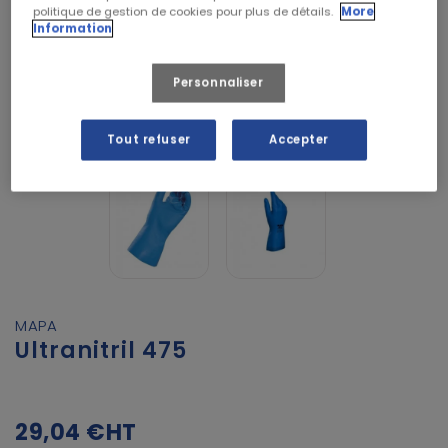
politique de gestion de cookies pour plus de détails.
More
Information
Personnaliser
Tout refuser
Accepter
MAPA
Ultranitril 475
29,04 €
HT