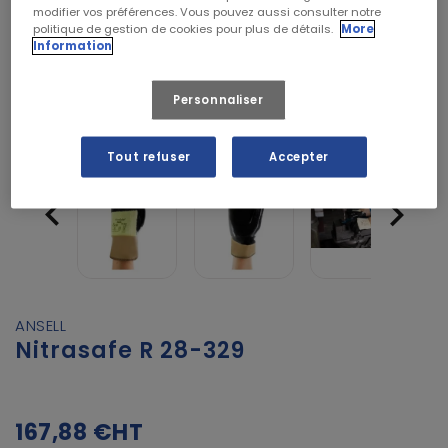
modifier vos préférences. Vous pouvez aussi consulter notre
politique de gestion de cookies pour plus de détails.
More
Information
Personnaliser
Tout refuser
Accepter


ANSELL
Nitrasafe R 28-329
167,88 €
HT