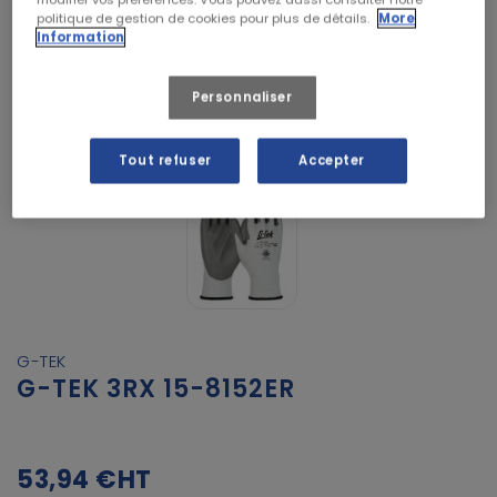
politique de gestion de cookies pour plus de détails.
More
Information
Personnaliser
Tout refuser
Accepter
G-TEK
G-TEK 3RX 15-8152ER
53,94 €
HT