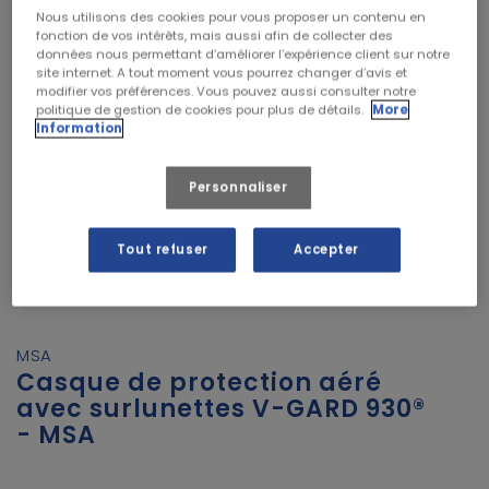
Nous utilisons des cookies pour vous proposer un contenu en
fonction de vos intérêts, mais aussi afin de collecter des
données nous permettant d’améliorer l’expérience client sur notre
site internet. A tout moment vous pourrez changer d’avis et
modifier vos préférences. Vous pouvez aussi consulter notre
politique de gestion de cookies pour plus de détails.
More
Information
Personnaliser


Tout refuser
Accepter
MSA
Casque de protection aéré
avec surlunettes V-GARD 930®
- MSA