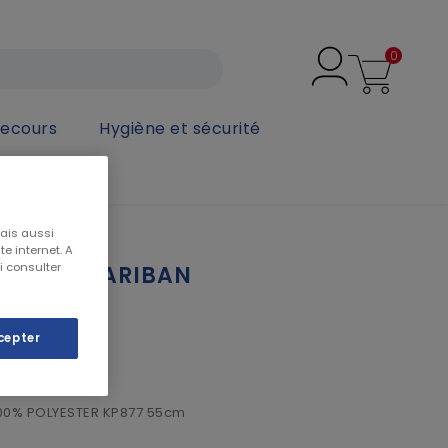
0
secours
Hygiène et sécurité
AN
mais aussi
e internet. A
i consulter
laire - KARIBAN
cepter
00% POLYESTER KP877 55cm