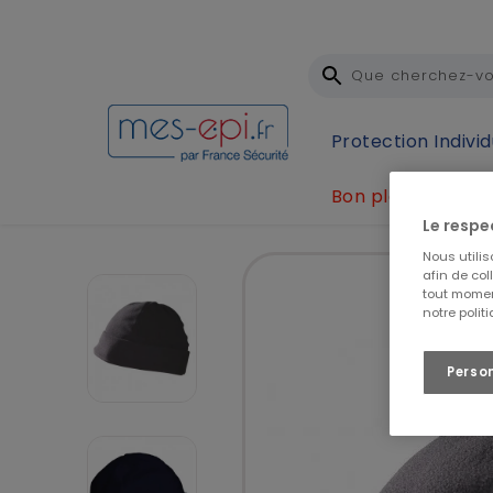
Protection Individ
Bon plan
Accueil
Protection Individuelle (EPI)
Protection 
Le respe
Nous utili
afin de col
tout momen
notre polit
Perso