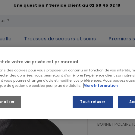
Une question ? Service client au
02 59 45 02 19
uelle
Trousses de secours et soins
Premiers 
de la tête
Cagoules et accessoires
Bonnet polaire - KARIB
ct de votre vie privée est primordial
sons des cookies pour vous proposer un contenu en fonction de vos intérêts, 
KARIBAN
lecter des données nous permettant d’améliorer l’expérience client sur notre sit
t vous pourrez changer d’avis et modifier vos préférences. Vous pouvez auss
Bonnet po
ique de gestion de cookies pour plus de détails.
More Information
nnaliser
Tout refuser
Ac
3,16 €
HT
3,79 €
TTC
BONNET POLAIRE 1