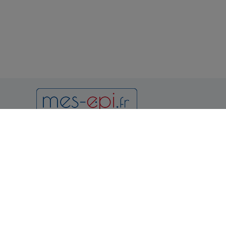
Newsletter
Notr
Condition
et d'utilis
Politique 
Vous pouvez vous désinscrire à
tout moment en consultant les
Politique