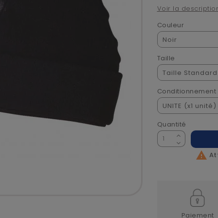
Voir la descriptio
Couleur
Taille
Conditionnement
Quantité

At
Paiement