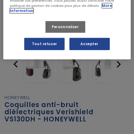
modifier vos préférences. Vous pouvez aussi consulter notre
politique de gestion de cookies pour plus de détails.
More
Information
Personnaliser
Tout refuser
Accepter


HONEYWELL
Coquilles anti-bruit
diélectriques Verishield
VS130DH - HONEYWELL